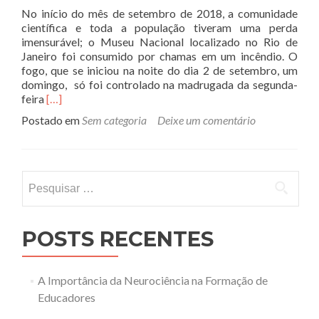
No início do mês de setembro de 2018, a comunidade
científica e toda a população tiveram uma perda
imensurável; o Museu Nacional localizado no Rio de
Janeiro foi consumido por chamas em um incêndio. O
fogo, que se iniciou na noite do dia 2 de setembro, um
domingo, só foi controlado na madrugada da segunda-
Leia
feira
[…]
mais
Postado em
Sem categoria
Deixe um comentário
sobreMuseu:
Uma
tragédia
anunciada
Pesquisar por:
POSTS RECENTES
A Importância da Neurociência na Formação de
Educadores