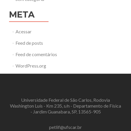
META
Acessar
Feed de posts
Feed de comentários
WordPress.org
Universidade Federal de São Carlos, Rodovia
Washington Luís - Km 235, s/n - Departamento de Física
- Jardim Guanabara, SP, 13565-905
petlif@ufscar.br