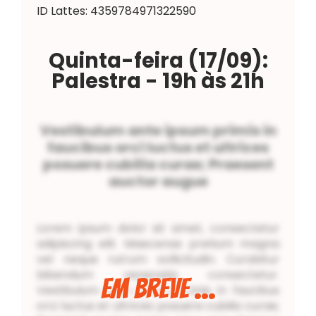
ID Lattes: 4359784971322590
Quinta-feira (17/09):
Palestra
- 19h às 21h
Vestibulum ante ipsum primis in
faucibus orci luctus et ultrices
posuere cubilia curae; Praesent
auctor augue
Lorem ipsum dolor sit amet, consectetur
adipiscing elit. Maecenas pretium magna
vel neque rutrum sollicitudin. Curabitur
bibendum venenatis consectetur.
Em Breve ...
Vestibulum ante ipsum primis in faucibus
orci luctus et ultrices posuere cubilia curae;