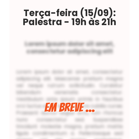
Terça-feira (15/09):
Palestra
- 19h às 21h
Lorem ipsum dolor sit amet,
consectetur adipiscing elit
Lorem ipsum dolor sit amet, consectetur
adipiscing elit. Maecenas pretium magna
vel neque rutrum sollicitudin. Curabitur
bibendum venenatis consectetur.
Vestibulum ante ipsum primis in faucibus
Em Breve ...
orci luctus et ultrices posuere cubilia curae;
Praesent auctor augue arcu, non rhoncus
nunc consectetur sed. Suspendisse
tincidunt molestie magna, pretium mattis
ligula condimentum a. Pellentesque sed