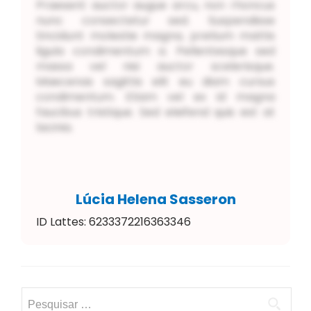
Praesent auctor augue arcu, non rhoncus
nunc consectetur sed. Suspendisse
tincidunt molestie magna, pretium mattis
ligula condimentum a. Pellentesque sed
massa vel nisi auctor scelerisque.
Maecenas sagittis elit eu diam cursus
condimentum. Etiam vel ex id magna
faucibus tristique. Sed eleifend quis est at
lacinia.
Lúcia Helena Sasseron
ID Lattes: 6233372216363346