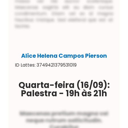
massa vel nisi auctor scelerisque.
Maecenas sagittis elit eu diam cursus
condimentum. Etiam vel ex id magna
faucibus tristique. Sed eleifend quis est at
lacinia.
Alice Helena Campos Pierson
ID Lattes: 3749421379531019
Quarta-feira (16/09):
Palestra
- 19h às 21h
Maecenas pretium magna vel
neque rutrum sollicitudin.
Curabitur